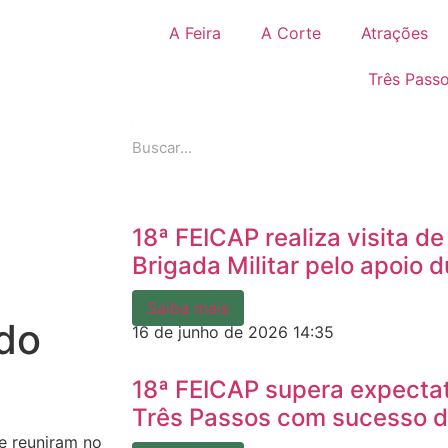
A Feira
A Corte
Atrações
Três Pass
18ª FEICAP realiza visita d
Brigada Militar pelo apoio d
Saiba mais
 do
16 de junho de 2026
14:35
18ª FEICAP supera expecta
Três Passos com sucesso d
se reuniram no