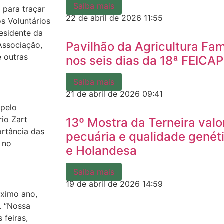
Saiba mais
 para traçar
22 de abril de 2026
11:55
os Voluntários
esidente da
Pavilhão da Agricultura Fam
 Associação,
e outras
nos seis dias da 18ª FEICAP
Saiba mais
21 de abril de 2026
09:41
 pelo
rio Zart
13º Mostra da Terneira valo
ortância das
pecuária e qualidade genét
 no
e Holandesa
Saiba mais
19 de abril de 2026
14:59
óximo ano,
. “Nossa
 feiras,