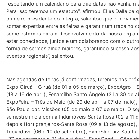
respeitando um calendário para que datas não venham a 
Para isso teremos um estatuto”, afirmou. Elias Dallalba q
primeiro presidente do Integra, salientou que o movime
somar expertise entre as feiras e garantir um trabalho c
some esforços para o desenvolvimento da nossa região
estar conectados, juntos e um colaborando com o outr
forma de sermos ainda maiores, garantindo sucesso ao
eventos regionais”, salientou.
Nas agendas de feiras já confirmadas, teremos nos próx
Expo Giruá – Giruá (de 01 a 05 de março), ExpoAgro – S
(13 a 16 de abril), Fenamilho Santo Ângelo (21 a 30 de ab
ExpoFeira – Três de Maio (de 29 de abril a 07 de maio)
São Paulo das Missões (05 de maio a 07 de maio). O s
semestre inicia com a Indumóveis-Santa Rosa (02 a 11 d
depois Hortigranjeiros-Santa Rosa (09 a 13 de agosto),
Tucunduva (06 a 10 de setembro), ExpoSãoLuiz-São Lu