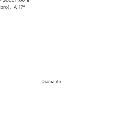
o Godói (06 a
mbro). A 17ª
Diamante