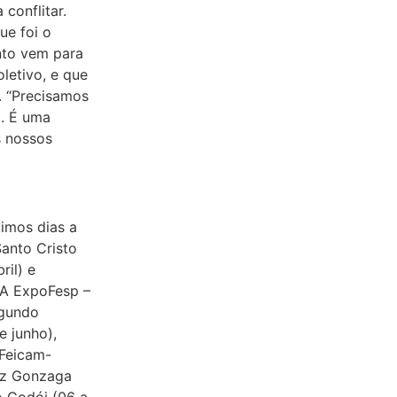
conflitar.
ue foi o
nto vem para
oletivo, e que
. “Precisamos
o. É uma
s nossos
imos dias a
anto Cristo
ril) e
, A ExpoFesp –
egundo
e junho),
 Feicam-
iz Gonzaga