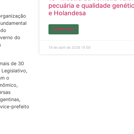
pecuária e qualidade genéti
e Holandesa
 organização
 fundamental
SAIBA MAIS
 do
overno do
s
19 de abril de 2026
14:59
mais de 30
Legislativo,
am o
onômico,
ersas
rgentinas,
vice-prefeito