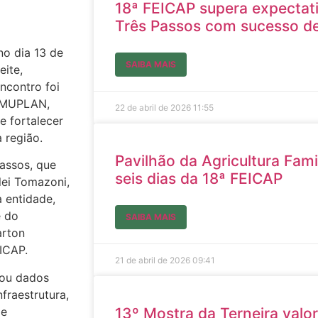
18ª FEICAP supera expectat
Três Passos com sucesso de
no dia 13 de
SAIBA MAIS
ite,
ncontro foi
 AMUPLAN,
22 de abril de 2026
11:55
 fortalecer
 região.
Pavilhão da Agricultura Fami
assos, que
seis dias da 18ª FEICAP
lei Tomazoni,
a entidade,
e do
SAIBA MAIS
arton
ICAP.
21 de abril de 2026
09:41
tou dados
fraestrutura,
de
13º Mostra da Terneira valor