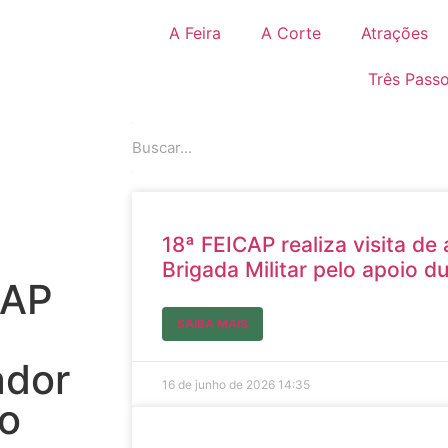
A Feira
A Corte
Atrações
Três Pass
18ª FEICAP realiza visita d
Brigada Militar pelo apoio du
CAP
SAIBA MAIS
ador
16 de junho de 2026
14:35
to