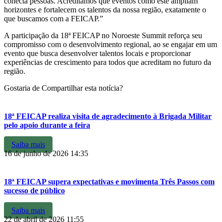
conecta pessoas. Acreditamos que eventos como este ampliam
horizontes e fortalecem os talentos da nossa região, exatamente o
que buscamos com a FEICAP.”
A participação da 18ª FEICAP no Noroeste Summit reforça seu
compromisso com o desenvolvimento regional, ao se engajar em um
evento que busca desenvolver talentos locais e proporcionar
experiências de crescimento para todos que acreditam no futuro da
região.
Gostaria de Compartilhar esta notícia?
18ª FEICAP realiza visita de agradecimento à Brigada Militar
pelo apoio durante a feira
Saiba mais
16 de junho de 2026
14:35
18ª FEICAP supera expectativas e movimenta Três Passos com
sucesso de público
Saiba mais
22 de abril de 2026
11:55