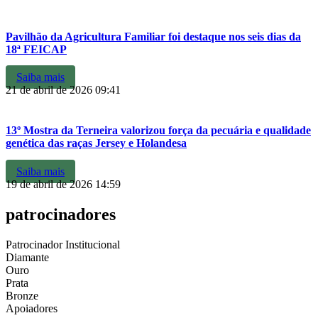
Pavilhão da Agricultura Familiar foi destaque nos seis dias da
18ª FEICAP
Saiba mais
21 de abril de 2026
09:41
13º Mostra da Terneira valorizou força da pecuária e qualidade
genética das raças Jersey e Holandesa
Saiba mais
19 de abril de 2026
14:59
patrocinadores
Patrocinador Institucional
Diamante
Ouro
Prata
Bronze
Apoiadores