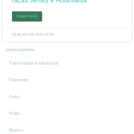
raças Jersey e Holandesa
SAIBA MAIS
19 de abril de 2026
14:59
patrocinadores
Patrocinador Institucional
Diamante
Ouro
Prata
Bronze